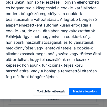
oldalunkat, honlap fejlesztése. Hogyan ellenőrizheti
és hogyan tudja kikapcsolni a cookie-kat? Minden
modern böngésző engedélyezi a cookie-k
beállításának a változtatását. A legtöbb böngésző
1/2022. sz. IGAZGATÓI UTASÍTÁS Parkolás
alapértelmezettként automatikusan elfogadja a
rendjére vonatozóan
cookie-kat, de ezek általában megváltoztathatók.
Felhívjuk figyelmét, hogy mivel a cookie-k célja
Igazgatói utasítás parkolás.pdf
honlapunk használhatóságának és folyamatainak
megkönnyítése vagy lehetővé tétele, a cookie-k
Letöltés
alkalmazásának megakadályozása vagy törlése által
előfordulhat, hogy felhasználóink nem lesznek
képesek honlapunk funkcióinak teljes körű
használatára, vagy a honlap a tervezettől eltérően
4/2024. sz. IGAZGATÓI UTASÍTÁS Beléptető
fog működni böngészőjében.
rendszerre vonatkozóan
Igazgatói utasítás belepteto_2024.pdf
További lehetőségek
Mindet elfogadom
Letöltés