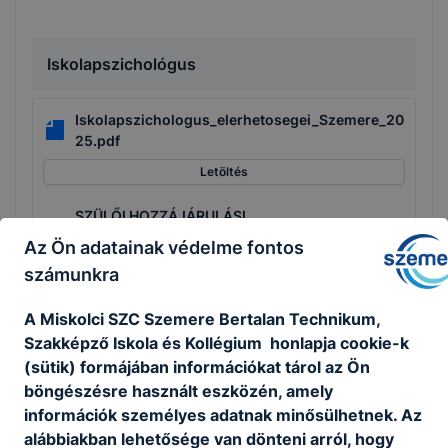
Iskolapszichológus
Iskolapszichologus_elerhetosegei_Szemere_20
25.pdf
Letöltés
SZÜLŐI HOZZÁJÁRULÁSI
NYILATKOZAT_Pszichológus_Szemere_2023.pd
Az Ön adatainak védelme fontos
f
számunkra
Letöltés
A Miskolci SZC Szemere Bertalan Technikum,
Szakképző Iskola és Kollégium honlapja cookie-k
(sütik) formájában információkat tárol az Ön
böngészésre használt eszközén, amely
Adatvédelmi és adatkezelési tájékoztató
információk személyes adatnak minősülhetnek. Az
alábbiakban lehetősége van dönteni arról, hogy
adatvedelmi_es_adatkezelesi_tajekoztato__hon