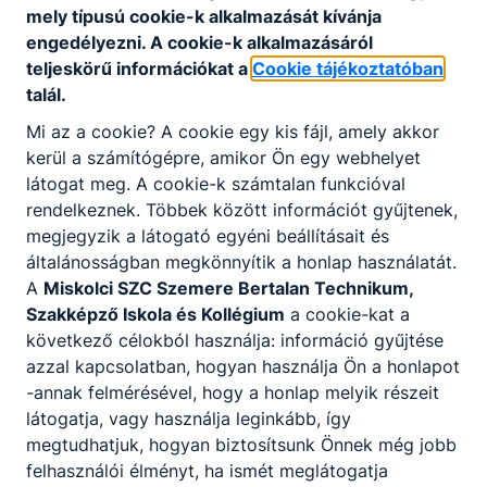
mely típusú cookie-k alkalmazását kívánja
lapra.pdf
engedélyezni. A cookie-k alkalmazásáról
Letöltés
teljeskörű információkat a
Cookie tájékoztatóban
talál.
Mi az a cookie? A cookie egy kis fájl, amely akkor
kerül a számítógépre, amikor Ön egy webhelyet
Tartós tankönyvtári szabályzat
látogat meg. A cookie-k számtalan funkcióval
rendelkeznek. Többek között információt gyűjtenek,
Tartós tankönyvtári szabályzat.pdf
megjegyzik a látogató egyéni beállításait és
általánosságban megkönnyítik a honlap használatát.
Letöltés
A
Miskolci SZC Szemere Bertalan Technikum,
Szakképző Iskola és Kollégium
a cookie-kat a
következő célokból használja: információ gyűjtése
azzal kapcsolatban, hogyan használja Ön a honlapot
Tanári szobák
-annak felmérésével, hogy a honlap melyik részeit
látogatja, vagy használja leginkább, így
Tanári szobák.pdf
megtudhatjuk, hogyan biztosítsunk Önnek még jobb
felhasználói élményt, ha ismét meglátogatja
Letöltés