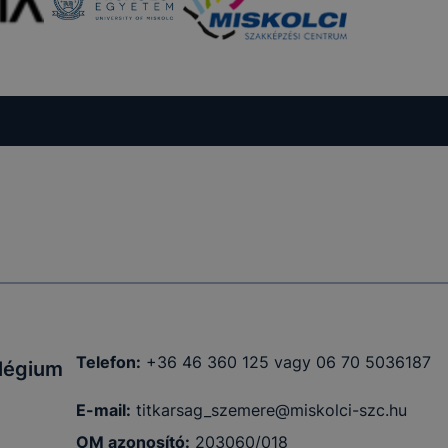
kcióinak
ödni
Telefon:
+36 46 360 125 vagy 06 70 5036187
llégium
E-mail:
titkarsag_szemere@miskolci-szc.hu
OM azonosító:
203060/018