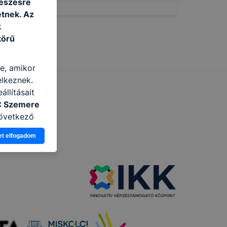
gészésre
tnek. Az
k
körű
re, amikor
elkeznek.
llításait
C Szemere
következő
asználja Ön
et elfogadom
a, vagy
g jobb
tése.
en modern
több
 de ezek
k célja
 lehetővé