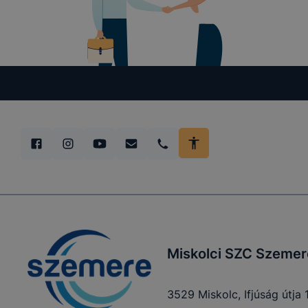
tétele, a c
előfordulha
teljes körű
böngészőjé
Miskolci SZC Szemere
3529 Miskolc, Ifjúság útja 