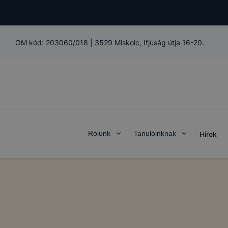
OM kód:
203060/018
|
3529 Miskolc, Ifjúság útja 16-20.
Rólunk
Tanulóinknak
Hírek