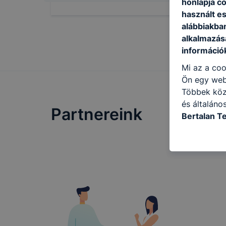
honlapja c
használt e
alábbiakba
alkalmazásá
információ
Mi az a coo
Ön egy web
Többek közö
és általáno
Partnereink
Bertalan T
célokból ha
a honlapot 
használja l
felhasználó
Hogyan elle
böngésző en
böngésző a
általában m
honlapunk 