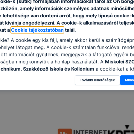
ookie-k (sütik) formájában információkat tárol az Ön bön
szközén, amely információk személyes adatnak minősülhe
n lehetősége van dönteni arról, hogy mely típusú cookie-
t kívánja engedélyezni. A cookie-k alkalmazásáról teljes
kat a
Cookie tájékoztatóban
talál.
kie? A cookie egy kis fájl, amely akkor kerül a számítógép
helyet látogat meg. A cookie-k számtalan funkcióval rend
tt információt gyűjtenek, megjegyzik a látogató egyéni beá
sságban megkönnyítik a honlap használatát. A
Miskolci SZ
echnikum, Szakképző Iskola és Kollégium
a cookie-kat a 
sználja: információ gyűjtése azzal kapcsolatban, hogyan h
További lehetőségek
Mind
-annak felmérésével, hogy a honlap melyik részeit látogatj
eginkább, így megtudhatjuk, hogyan biztosítsunk Önnek mé
i élményt, ha ismét meglátogatja oldalunkat, honlap fejlesz
nőrizheti és hogyan tudja kikapcsolni a cookie-kat? Mind
gedélyezi a cookie-k beállításának a változtatását. A leg
lapértelmezettként automatikusan elfogadja a cookie-kat,
egváltoztathatók. Felhívjuk figyelmét, hogy mivel a cookie-
használhatóságának és folyamatainak megkönnyítése vagy