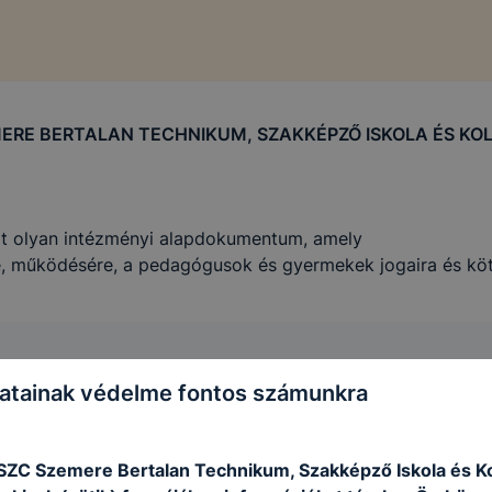
ERE BERTALAN TECHNIKUM, SZAKKÉPZŐ ISKOLA ÉS KOL
at olyan intézményi alapdokumentum, amely
re, működésére, a pedagógusok és gyermekek jogaira és kö
I SZABÁLYZAT
atainak védelme fontos számunkra
 SZC Szemere Bertalan Technikum, Szakképző Iskola és K