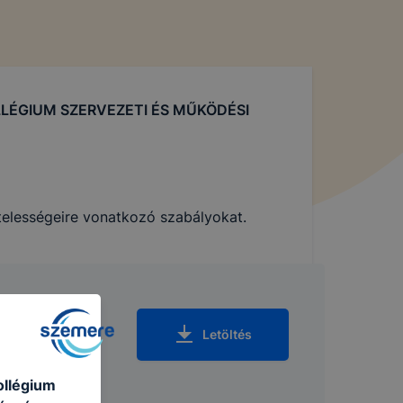
LÉGIUM SZERVEZETI ÉS MŰKÖDÉSI
telességeire vonatkozó szabályokat.
Letöltés
ollégium