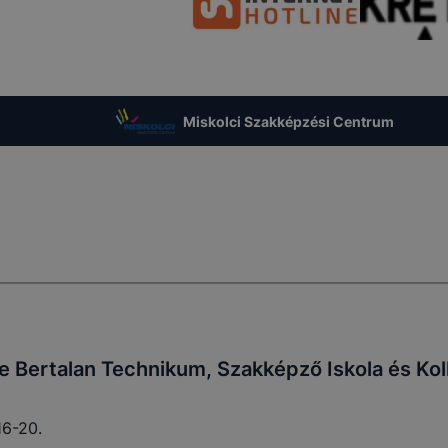
ookie-k alkalmazásának megakadályozása vagy törlése által
t, hogy felhasználóink nem lesznek képesek honlapunk fun
 használatára, vagy a honlap a tervezettől eltérően fog műk
ben.
Miskolci Szakképzési Centrum
 Bertalan Technikum, Szakképző Iskola és Ko
16-20.