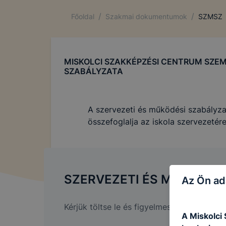
/
/
Főoldal
Szakmai dokumentumok
SZMSZ
MISKOLCI SZAKKÉPZÉSI CENTRUM SZEM
SZABÁLYZATA
A szervezeti és működési szabályz
összefoglalja az iskola szervezeté
SZERVEZETI ÉS MŰKÖDÉS
Az Ön ad
Kérjük töltse le és figyelmesen olvassa el.
A Miskolci