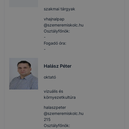
szakmai tárgyak
vhajnalpap​
@szemeremiskolc.hu
Osztályfőnök:
-
Fogadó óra:
-
Halász Péter
oktató
vizuális és
környezetkultúra
halaszpeter​
@szemeremiskolc.hu
215
Osztályfőnök: