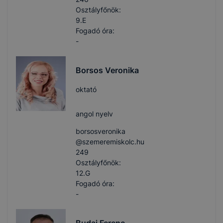
Osztályfőnök:
9.E
Fogadó óra:
-
Borsos Veronika
oktató
angol nyelv
borsosveronika​
@szemeremiskolc.hu
249
Osztályfőnök:
12.G
Fogadó óra:
-