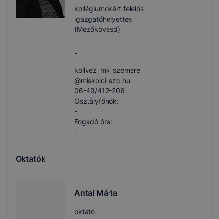
kollégiumokért felelős
igazgatóhelyettes
(Mezőkövesd)
-
kollvez_mk_szemere​
@miskolci-szc.hu
06-49/412-206
Osztályfőnök:
-
Fogadó óra:
-
Oktatók
Antal Mária
oktató