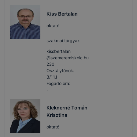
Kiss Bertalan
oktató
szakmai tárgyak
kissbertalan​
@szemeremiskolc.hu
230
Osztályfőnök:
3/11.I
Fogadó óra:
-
Kleknerné Tomán
Krisztina
oktató