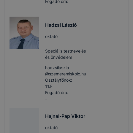
Fogadó óra:
-
Hadzsi László
oktató
Speciális testnevelés
és önvédelem
hadzsilaszlo​
@szemeremiskolc.hu
Osztályfőnök:
11.F
Fogadó óra:
-
Hajnal-Pap Viktor
oktató