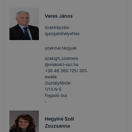
Veres János
szakképzési
igazgatóhelyettes
szakmai tárgyak
szakigh_szemere​
@miskolci-szc.hu
+36 46 360 125/ 205.
mellék
Osztályfőnök:
1/13.N-E
Fogadó óra:
-
Hegyiné Szél
Zsuzsanna