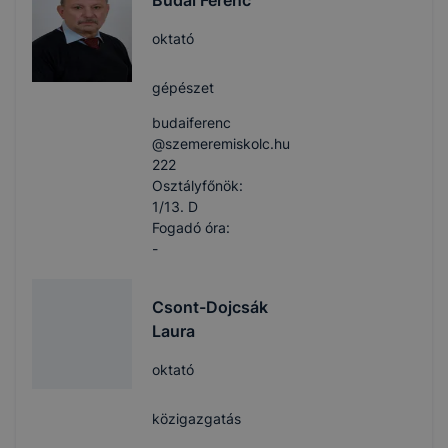
Budai Ferenc
oktató
gépészet
budaiferenc​
@szemeremiskolc.hu
222
Osztályfőnök:
1/13. D
Fogadó óra:
-
Csont-Dojcsák
Laura
oktató
közigazgatás