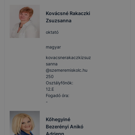
Kovácsné Rakaczki
Zsuzsanna
oktató
magyar
kovacsnerakaczkizsuz
sanna​
@szemeremiskolc.hu
250
Osztályfőnök:
12.E
Fogadó óra:
-
Kőhegyiné
Bezerényi Anikó
Adrienn