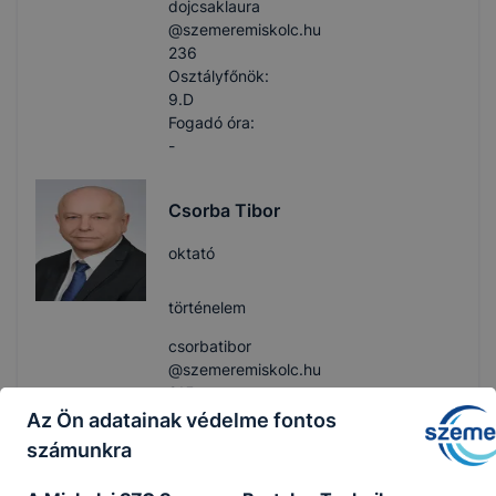
dojcsaklaura​
@szemeremiskolc.hu
236
Osztályfőnök:
9.D
Fogadó óra:
-
Csorba Tibor
oktató
történelem
csorbatibor​
@szemeremiskolc.hu
215
Osztályfőnök:
Az Ön adatainak védelme fontos
9.C
számunkra
Fogadó óra:
-