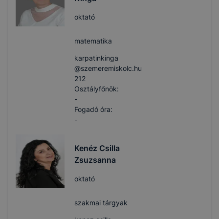
oktató
matematika
karpatinkinga​
@szemeremiskolc.hu
212
Osztályfőnök:
-
Fogadó óra:
-
Kenéz Csilla
Zsuzsanna
oktató
szakmai tárgyak