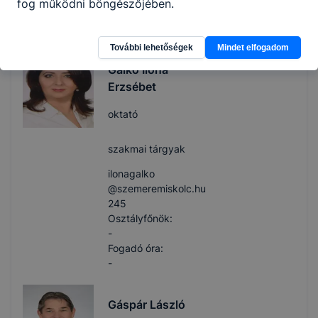
fog működni böngészőjében.
Fogadó óra:
-
További lehetőségek
Mindet elfogadom
Galkó Ilona
Erzsébet
oktató
szakmai tárgyak
ilonagalko​
@szemeremiskolc.hu
245
Osztályfőnök:
-
Fogadó óra:
-
Gáspár László