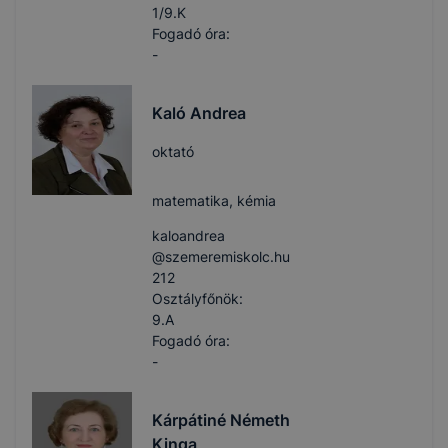
1/9.K
Fogadó óra:
-
Kaló Andrea
oktató
matematika, kémia
kaloandrea​
@szemeremiskolc.hu
212
Osztályfőnök:
9.A
Fogadó óra:
-
Kárpátiné Németh
Kinga