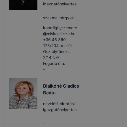
igazgatóhelyettes
szakmai tárgyak
koordigh_szemere​
@miskolci-szc.hu
+36 46 360
125/204. mellék
Osztályfőnök:
2/14.N-E
Fogadó óra:
-
Bialkóné Gladics
Beáta
nevelési-oktatási
igazgatóhelyettes
-