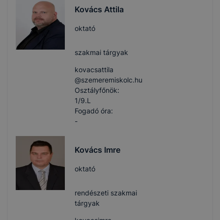
Kovács Attila
oktató
szakmai tárgyak
kovacsattila​
@szemeremiskolc.hu
Osztályfőnök:
1/9.L
Fogadó óra:
-
Kovács Imre
oktató
rendészeti szakmai
tárgyak