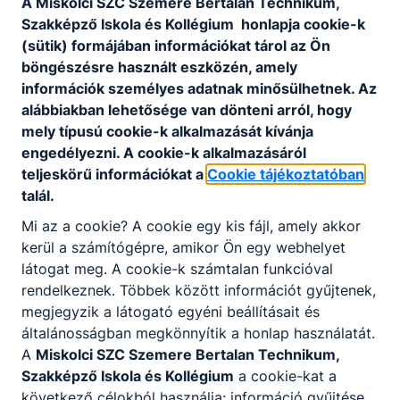
A Miskolci SZC Szemere Bertalan Technikum,
Szakképző Iskola és Kollégium honlapja cookie-k
Csörnök Szilárd
(sütik) formájában információkat tárol az Ön
Péter
böngészésre használt eszközén, amely
információk személyes adatnak minősülhetnek. Az
oktató
alábbiakban lehetősége van dönteni arról, hogy
mely típusú cookie-k alkalmazását kívánja
történelem, magyar
engedélyezni. A cookie-k alkalmazásáról
teljeskörű információkat a
Cookie tájékoztatóban
csornokszilardpeter​
@szemeremiskolc.hu
talál.
290
Mi az a cookie? A cookie egy kis fájl, amely akkor
Osztályfőnök:
kerül a számítógépre, amikor Ön egy webhelyet
1/9.I
látogat meg. A cookie-k számtalan funkcióval
Fogadó óra:
-
rendelkeznek. Többek között információt gyűjtenek,
megjegyzik a látogató egyéni beállításait és
általánosságban megkönnyítik a honlap használatát.
Fekete Ágnes
A
Miskolci SZC Szemere Bertalan Technikum,
oktató
Szakképző Iskola és Kollégium
a cookie-kat a
következő célokból használja: információ gyűjtése