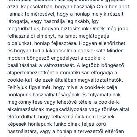
azzal kapcsolatban, hogyan használja Ön a honlapot
magyar
-annak felmérésével, hogy a honlap melyik részeit
feketeagnes​
látogatja, vagy használja leginkább, így
@szemeremiskolc.hu
megtudhatjuk, hogyan biztosítsunk Önnek még jobb
250
felhasználói élményt, ha ismét meglátogatja
Osztályfőnök:
10.D
oldalunkat, honlap fejlesztése. Hogyan ellenőrizheti
Fogadó óra:
és hogyan tudja kikapcsolni a cookie-kat? Minden
-
modern böngésző engedélyezi a cookie-k
beállításának a változtatását. A legtöbb böngésző
alapértelmezettként automatikusan elfogadja a
Fekete Zoltán
cookie-kat, de ezek általában megváltoztathatók.
oktató
Felhívjuk figyelmét, hogy mivel a cookie-k célja
honlapunk használhatóságának és folyamatainak
történelem
megkönnyítése vagy lehetővé tétele, a cookie-k
alkalmazásának megakadályozása vagy törlése által
feketezoltan​
előfordulhat, hogy felhasználóink nem lesznek
@szemeremiskolc.hu
képesek honlapunk funkcióinak teljes körű
263
Osztályfőnök:
használatára, vagy a honlap a tervezettől eltérően
13.F