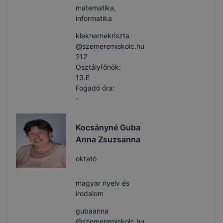
matematika,
informatika
kleknernekriszta​
@szemeremiskolc.hu
212
Osztályfőnök:
13.E
Fogadó óra:
-
Kocsányné Guba
Anna Zsuzsanna
oktató
magyar nyelv és
irodalom
gubaanna​
@szemeremiskolc.hu