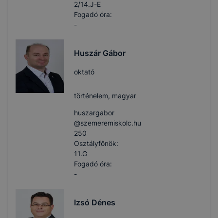
2/14.J-E
Fogadó óra:
-
Huszár Gábor
oktató
történelem, magyar
huszargabor​
@szemeremiskolc.hu
250
Osztályfőnök:
11.G
Fogadó óra:
-
Izsó Dénes