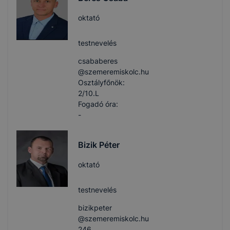
oktató
testnevelés
csababeres​
@szemeremiskolc.hu
Osztályfőnök:
2/10.L
Fogadó óra:
-
Bizik Péter
oktató
testnevelés
bizikpeter​
@szemeremiskolc.hu
246