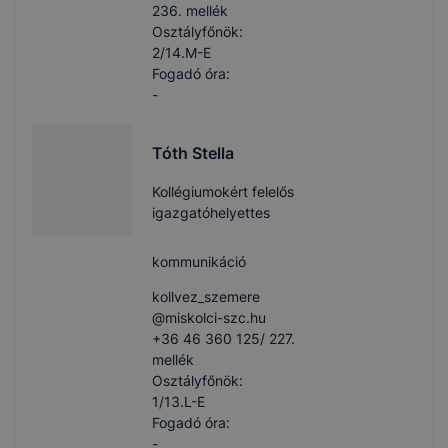
236. mellék
Osztályfőnök:
2/14.M-E
Fogadó óra:
-
Tóth Stella
Kollégiumokért felelős
igazgatóhelyettes
kommunikáció
kollvez_szemere​
@miskolci-szc.hu
+36 46 360 125/ 227.
mellék
Osztályfőnök:
1/13.L-E
Fogadó óra:
-