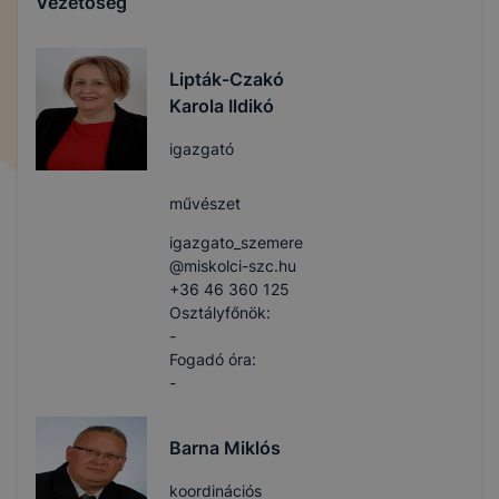
Vezetőség
Lipták-Czakó
Karola Ildikó
igazgató
művészet
igazgato_szemere​
@miskolci-szc.hu
+36 46 360 125
Osztályfőnök:
-
Fogadó óra:
-
Barna Miklós
koordinációs