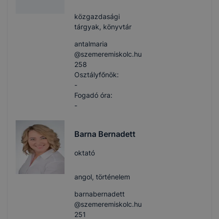
közgazdasági
tárgyak, könyvtár
antalmaria​
@szemeremiskolc.hu
258
Osztályfőnök:
-
Fogadó óra:
-
Barna Bernadett
oktató
angol, történelem
barnabernadett​
@szemeremiskolc.hu
251