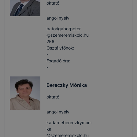
oktató
angol nyelv
batorigaborpeter​
@szemeremiskolc.hu
256
Osztályfőnök:
-
Fogadó óra:
-
Bereczky Mónika
oktató
angol nyelv
kadarnebereczkymoni
ka​
@szemeremiskolc.hu