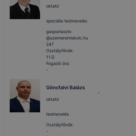
oktató
speciális testnevelés
gasparlaszlo​
@szemeremiskolc.hu
247
Osztályfőnök:
11.G
Fogadó óra:
-
Göncfalvi Balázs
-
oktató
testnevelés
Osztályfőnök:
-