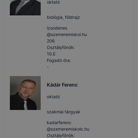
oktató
biológia, földrajz
izsodenes​
@szemeremiskol.hu
206
Osztályfőnök:
10.E
Fogadó óra:
-
Kádár Ferenc
oktató
szakmai tárgyak
kadarferenc​
@szemeremiskolc.hu
Osztályfőnök: