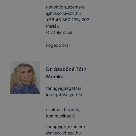
nevoktigh_szemere​
@miskolci-szc.hu
+36 46 360 125/ 203.
mellék
Osztályfőnök:
-
Fogadó óra:
-
Dr. Szabóné Tóth
Monika
tanügyigazgatási
igazgatóhelyettes
szakmai tárgyak,
kommunikáció
tanugyigh_szemere​
@miskolci-szc.hu