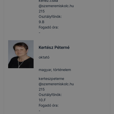
kenez.csilla​
@szemeremiskolc.hu
215
Osztályfőnök:
9.B
Fogadó óra:
-
Kertész Péterné
oktató
magyar, történelem
kerteszpeterne​
@szemeremiskolc.hu
215
Osztályfőnök:
10.F
Fogadó óra:
-