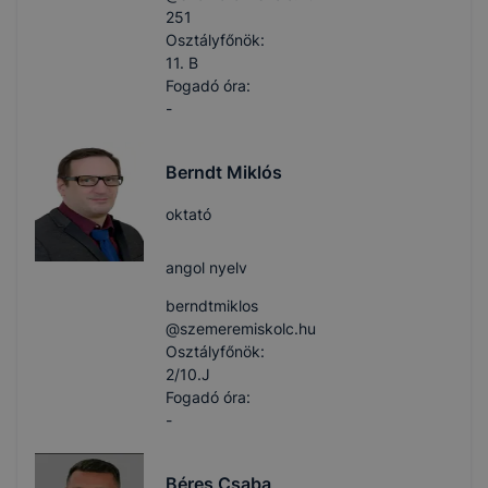
251
Osztályfőnök:
11. B
Fogadó óra:
-
Berndt Miklós
oktató
angol nyelv
berndtmiklos​
@szemeremiskolc.hu
Osztályfőnök:
2/10.J
Fogadó óra:
-
Béres Csaba