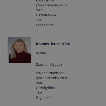
kovacsimre​
@szemeremiskolc.hu
247
Osztályfőnök:
11.E
Fogadó óra:
-
Kovács-Izrael Nóra
oktató
Szakmai tárgyak
kovacs-izraelnora​
@szemeremiskolc.hu
269
Osztályfőnök:
11.A
Fogadó óra:
-