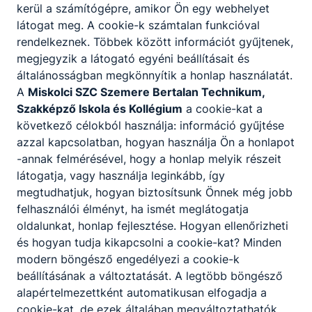
kerül a számítógépre, amikor Ön egy webhelyet
Bővebben a projektről
látogat meg. A cookie-k számtalan funkcióval
rendelkeznek. Többek között információt gyűjtenek,
megjegyzik a látogató egyéni beállításait és
általánosságban megkönnyítik a honlap használatát.
A
Miskolci SZC Szemere Bertalan Technikum,
1
Szakképző Iskola és Kollégium
a cookie-kat a
következő célokból használja: információ gyűjtése
azzal kapcsolatban, hogyan használja Ön a honlapot
-annak felmérésével, hogy a honlap melyik részeit
látogatja, vagy használja leginkább, így
megtudhatjuk, hogyan biztosítsunk Önnek még jobb
felhasználói élményt, ha ismét meglátogatja
Partnereink
oldalunkat, honlap fejlesztése. Hogyan ellenőrizheti
és hogyan tudja kikapcsolni a cookie-kat? Minden
modern böngésző engedélyezi a cookie-k
beállításának a változtatását. A legtöbb böngésző
alapértelmezettként automatikusan elfogadja a
cookie-kat, de ezek általában megváltoztathatók.