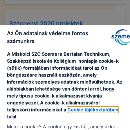
Széchenyi 2020 projektek
Az Ön adatainak védelme fontos
számunkra
További projektjeink
A Miskolci SZC Szemere Bertalan Technikum,
Szakképző Iskola és Kollégium honlapja cookie-k
(sütik) formájában információkat tárol az Ön
böngészésre használt eszközén, amely
Nyelvkaland ME Nyelvtanulással a
információk személyes adatnak minősülhetnek. Az
boldogulásért EFOP-3.2.14-17
alábbiakban lehetősége van dönteni arról, hogy
mely típusú cookie-k alkalmazását kívánja
engedélyezni. A cookie-k alkalmazásáról
Oktatási innováció: élménypedagógiai módszerek
alkalmazása Iskolánk 2018 és 2020 között részt vett az
teljeskörű információkat a
Cookie tájékoztatóban
Európai Unió „Nyelvtanulással a Boldogulásért” EFOP-
talál.
3.2.14-17-2017-00005 Miskolci Egyetem „Nyelvkaland
Mi az a cookie? A cookie egy kis fájl, amely akkor
ME” idegen nyelvi élménypedagógiai projektjében.