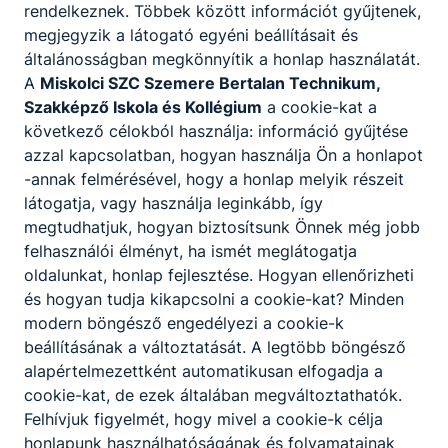
rendelkeznek. Többek között információt gyűjtenek,
megjegyzik a látogató egyéni beállításait és
2022. március 13. és 2022. március 19. között iskolánk 7
általánosságban megkönnyítik a honlap használatát.
oktatója Barcelonába utazott Erasmus+ program
A
Miskolci SZC Szemere Bertalan Technikum,
keretében.
Szakképző Iskola és Kollégium
a cookie-kat a
Bővebben a projektről
következő célokból használja: információ gyűjtése
azzal kapcsolatban, hogyan használja Ön a honlapot
-annak felmérésével, hogy a honlap melyik részeit
Csatolt fájlok
látogatja, vagy használja leginkább, így
megtudhatjuk, hogyan biztosítsunk Önnek még jobb
Barcelona tanár mobilitás Erasmus.pdf
felhasználói élményt, ha ismét meglátogatja
oldalunkat, honlap fejlesztése. Hogyan ellenőrizheti
Letöltés
és hogyan tudja kikapcsolni a cookie-kat? Minden
modern böngésző engedélyezi a cookie-k
beállításának a változtatását. A legtöbb böngésző
Erasmus+ Mobilitás Tenerife
alapértelmezettként automatikusan elfogadja a
cookie-kat, de ezek általában megváltoztathatók.
Az ERASMUS+ program lehetővé teszi hallgatók, oktatók
Felhívjuk figyelmét, hogy mivel a cookie-k célja
és más munkatársak számára, hogy egy másik európai
honlapunk használhatóságának és folyamatainak