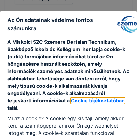
Csatolt fájlok
Az Ön adatainak védelme fontos
számunkra
barcelona_tanari_beszamoloKI.pdf
Letöltés
A Miskolci SZC Szemere Bertalan Technikum,
Szakképző Iskola és Kollégium honlapja cookie-k
(sütik) formájában információkat tárol az Ön
KEHOP-5.2.10-16-2017-00154 A Miskolci
böngészésre használt eszközén, amely
SZC Szemere B. Szakgimnáziuma
információk személyes adatnak minősülhetnek. Az
épületenergetikai fejlesztése
alábbiakban lehetősége van dönteni arról, hogy
mely típusú cookie-k alkalmazását kívánja
Kollégium korszerűsítése
engedélyezni. A cookie-k alkalmazásáról
teljeskörű információkat a
Cookie tájékoztatóban
Bővebben a projektről
talál.
Mi az a cookie? A cookie egy kis fájl, amely akkor
kerül a számítógépre, amikor Ön egy webhelyet
látogat meg. A cookie-k számtalan funkcióval
Barcelona tanár mobilitás