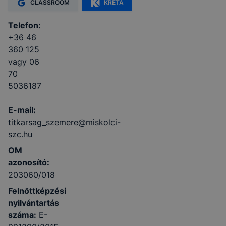
CLASSROOM
KRÉTA
Telefon:
+36 46
360 125
vagy 06
70
5036187
E-mail:
titkarsag_szemere@miskolci-
szc.hu
OM
azonosító:
203060/018
Felnőttképzési
nyilvántartás
száma:
E-