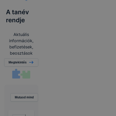
A tanév
rendje
Aktuális
információk,
befizetések,
beosztások
Megtekintés
E
Mutasd mind
s
e