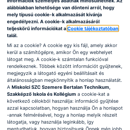
információk személyes adatnak minősülhetnek. Az
alábbiakban lehetősége van dönteni arról, hogy
mely típusú cookie-k alkalmazását kívánja
engedélyezni. A cookie-k alkalmazásáról
teljeskörű információkat a
Cookie tájékoztatóban
talál.
Mi az a cookie? A cookie egy kis fájl, amely akkor
kerül a számítógépre, amikor Ön egy webhelyet
látogat meg. A cookie-k számtalan funkcióval
rendelkeznek. Többek között információt gyűjtenek,
megjegyzik a látogató egyéni beállításait és
általánosságban megkönnyítik a honlap használatát.
A
Miskolci SZC Szemere Bertalan Technikum,
Szakképző Iskola és Kollégium
a cookie-kat a
következő célokból használja: információ gyűjtése
azzal kapcsolatban, hogyan használja Ön a honlapot
-annak felmérésével, hogy a honlap melyik részeit
látogatja, vagy használja leginkább, így
megtudhatjuk, hogyan biztosítsunk Önnek még jobb