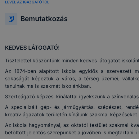
LEVÉL AZ IGAZGATÓTÓL
Bemutatkozás
KEDVES
LÁTOGATÓ!
Tisztelettel köszöntünk minden kedves látogatót iskolán
Az 1874-ben alapított iskola egyidős a szervezett 
sokaságát képeztük a város, a térség üzemei, vállal
tanulnak ma is szakmát iskolánkban.
Szerteágazó képzési kínálattal igyekszünk a színvonalas
A specializált gép- és járműgyártás, szépészet, rendész
kreatív ágazatok területén kínálunk szakmai képzéseket.
Az iskola hagyományai, az oktatói testület szakmai kva
betöltött jelentős szerepünket a jövőben is megtartani, il