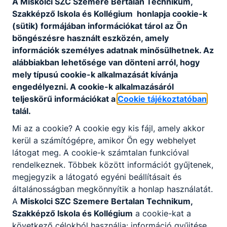
A Miskolci SZC Szemere Bertalan Technikum,
Szakképző Iskola és Kollégium honlapja cookie-k
(sütik) formájában információkat tárol az Ön
böngészésre használt eszközén, amely
információk személyes adatnak minősülhetnek. Az
alábbiakban lehetősége van dönteni arról, hogy
mely típusú cookie-k alkalmazását kívánja
engedélyezni. A cookie-k alkalmazásáról
teljeskörű információkat a
Cookie tájékoztatóban
talál.
Mi az a cookie? A cookie egy kis fájl, amely akkor
kerül a számítógépre, amikor Ön egy webhelyet
látogat meg. A cookie-k számtalan funkcióval
rendelkeznek. Többek között információt gyűjtenek,
megjegyzik a látogató egyéni beállításait és
általánosságban megkönnyítik a honlap használatát.
A
Miskolci SZC Szemere Bertalan Technikum,
Szakképző Iskola és Kollégium
a cookie-kat a
következő célokból használja: információ gyűjtése